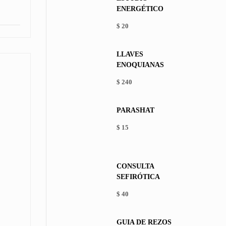
ENERGÉTICO
$
20
LLAVES
ENOQUIANAS
$
240
PARASHAT
$
15
This
product
has
CONSULTA
multiple
SEFIRÓTICA
variants.
The
$
40
options
may
be
GUÍA DE REZOS