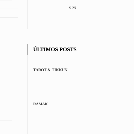
chosen
on
$
25
the
product
page
ÚLTIMOS POSTS
TAROT & TIKKUN
RAMAK