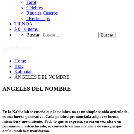
Tarot
Célebres
Rituales Caseros
#ReffielTips
TIENDA
$ 0 -
0 items
Buscar:
Kabbalah
Home
Blog
Kabbalah
ÁNGELES DEL NOMBRE
ÁNGELES DEL NOMBRE
En la Kabbalah se enseña que la palabra no es un simple sonido articulado,
es una fuerza generativa. Cada palabra pronunciada adquiere forma,
intención y movimiento. Todo lo que se expresa, ya sea en voz alta o en
pensamiento estructurado, se convierte en una corriente de energía que
actúa, modela y transforma.