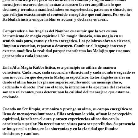
mensajeros oscurecidos no actúan a nuestro favor; amplifican lo que
decimos y terminan manifestándose en experiencias, patrones o situaciones
que reflejan exactamente el contenido energético que emitimos. Por eso la
Kabbalah insiste en que hablar es actuar, y declarar es crear.
Comprender a los Ángeles del Nombre es asumir que la voz es una
herramienta de magia espiritual. No magia ilusoria, sino magia en su
sentido más puro, causa y efecto energética. Las palabras abren o cierran,
limpian o ensucian, reparan o destruyen. Cambiar el lenguaje interno y
externo modifica la realidad porque transforma los Malajim que estamos
generando a cada instante.
En la Alta Magia Kabbalística, este principio se utiliza de manera
consciente. Cada rezo, cada secuencia vibracional y cada nombre sagrado es
una invocación que despierta Malajim específicos. Estos ángeles se elevan
desde el alma hacia los planos superiores, llevando un mensaje claro,
ordenado y directo. Por eso el tono, la intención y la apertura del corazón
son tan relevantes, pues determinan la calidad del mensajero que estamos
enviando.
Cuando un Ser limpia, armoniza y protege su alma, su campo energético se
llena de mensajeros luminosos. Ellos ordenan la vida, afinan la percepción
espiritual, fortalecen el aura y atraen experiencias alineadas con la
conciencia superior. No necesitan ser vistos para ser percibidos. Su presencia
se intuye en la calma, en las sincronías y en la claridad que ilumina
decisiones y caminos.