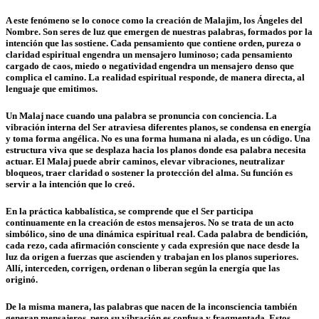
A este fenómeno se lo conoce como la creación de Malajim, los Ángeles del
Nombre. Son seres de luz que emergen de nuestras palabras, formados por la
intención que las sostiene. Cada pensamiento que contiene orden, pureza o
claridad espiritual engendra un mensajero luminoso; cada pensamiento
cargado de caos, miedo o negatividad engendra un mensajero denso que
complica el camino. La realidad espiritual responde, de manera directa, al
lenguaje que emitimos.
Un Malaj nace cuando una palabra se pronuncia con conciencia. La
vibración interna del Ser atraviesa diferentes planos, se condensa en energía
y toma forma angélica. No es una forma humana ni alada, es un código. Una
estructura viva que se desplaza hacia los planos donde esa palabra necesita
actuar. El Malaj puede abrir caminos, elevar vibraciones, neutralizar
bloqueos, traer claridad o sostener la protección del alma. Su función es
servir a la intención que lo creó.
En la práctica kabbalística, se comprende que el Ser participa
continuamente en la creación de estos mensajeros. No se trata de un acto
simbólico, sino de una dinámica espiritual real. Cada palabra de bendición,
cada rezo, cada afirmación consciente y cada expresión que nace desde la
luz da origen a fuerzas que ascienden y trabajan en los planos superiores.
Allí, interceden, corrigen, ordenan o liberan según la energía que las
originó.
De la misma manera, las palabras que nacen de la inconsciencia también
generan mensajeros, pero su vibración es confusa y fragmentada. Estos