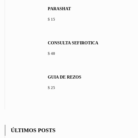
PARASHAT
$
15
This
product
has
CONSULTA SEFIRÓTICA
multiple
variants.
$
40
The
options
may
be
GUÍA DE REZOS
chosen
on
$
25
the
product
page
ÚLTIMOS POSTS