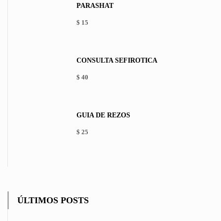
PARASHAT
$
15
This
product
has
CONSULTA SEFIRÓTICA
multiple
variants.
$
40
The
options
may
be
GUÍA DE REZOS
chosen
on
$
25
the
product
page
ÚLTIMOS POSTS