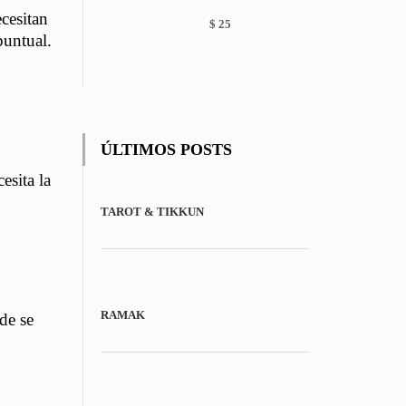
chosen
cesitan
on
$
25
puntual.
the
product
page
ÚLTIMOS POSTS
esita la
TAROT & TIKKUN
RAMAK
de se