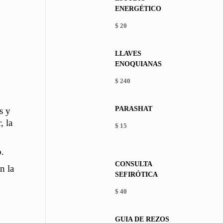
ENERGÉTICO
$
20
LLAVES
ENOQUIANAS
$
240
PARASHAT
s y
, la
$
15
This
product
o.
has
CONSULTA
multiple
n la
SEFIRÓTICA
variants.
The
$
40
options
may
be
GUÍA DE REZOS