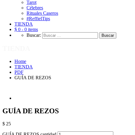
Tarot
Célebres
Rituales Caseros
#ReffielTips
TIENDA
$ 0 -
0 items
Buscar:
TIENDA
Home
TIENDA
PDF
GUÍA DE REZOS
GUÍA DE REZOS
$
25
GUÍA DE REZOS cantidad