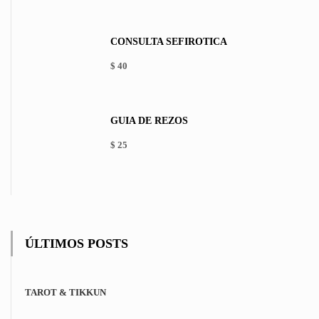
This
product
has
CONSULTA SEFIRÓTICA
multiple
variants.
$
40
The
options
may
be
GUÍA DE REZOS
chosen
on
$
25
the
product
page
ÚLTIMOS POSTS
TAROT & TIKKUN