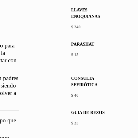
LLAVES
ENOQUIANAS
$
240
PARASHAT
o para
 la
$
15
ctar con
This
product
has
n padres
CONSULTA
multiple
n siendo
SEFIRÓTICA
variants.
The
olver a
$
40
options
may
be
GUÍA DE REZOS
chosen
rpo que
on
$
25
the
product