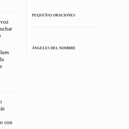
PEQUEÑAS ORACIONES
 voz
cuchar
e
ÁNGELES DEL NOMBRE
blues
la
a
o
más
mo con