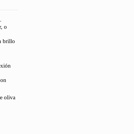
.
r, o
 brillo
exión
Son
e oliva