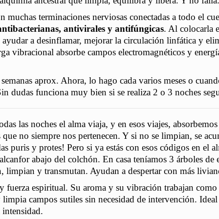
lquimia ancestral que limpia, equilibra y libera. Y no falla
on muchas terminaciones nerviosas conectadas a todo el cu
antibacterianas, antivirales y antifúngicas
. Al colocarla 
 ayudar a desinflamar, mejorar la circulación linfática y eli
rga vibracional absorbe campos electromagnéticos y energí
 semanas aprox. Ahora, lo hago cada varios meses o cuan
in dudas funciona muy bien si se realiza 2 o 3 noches segu
das las noches el alma viaja, y en esos viajes, absorbemo
 que no siempre nos pertenecen. Y si no se limpian, se ac
as puris y protes! Pero si ya estás con esos códigos en el al
alcanfor abajo del colchón. En casa teníamos 3 árboles de e
, limpian y transmutan. Ayudan a despertar con más livian
 y fuerza espiritual. Su aroma y su vibración trabajan com
y limpia campos sutiles sin necesidad de intervención. Ideal 
 intensidad.