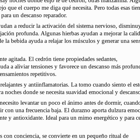
ay noches donde elijo té de cedrón, otras manzanilla. Alg
jo que el cuerpo me diga qué necesita. Pero todas esas tie
 para un descanso reparador.
ayudan a reducir la activación del sistema nervioso, dismin
ajación profunda. Algunas hierbas ayudan a mejorar la cali
de la bebida ayuda a relajar los músculos y generar una sen
nte agitada. El cedrón tiene propiedades sedantes,
Ayuda a aliviar tensiones y favorece un descanso más profun
pensamientos repetitivos.
 relajantes y antiinflamatorias. La tomo cuando siento el e
ara noches donde se necesita suavidad emocional y descanso
ecesito levantar un poco el ánimo antes de dormir, cuand
ir con una frecuencia baja. El durazno aporta dulzura emoc
te y antioxidante. Ideal para un mimo energético y para ce
s con conciencia, se convierte en un pequeño ritual de