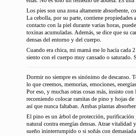
ellas. No es solo un remedio de abuela. Es una a
Los pies son una zona altamente absorbente, c
La cebolla, por su parte, contiene propiedades
contacto con la piel durante varias horas, puede
toxinas acumuladas. Además, se dice que su ca
densas del entorno y del cuerpo.
Cuando era chica, mi mamá me lo hacía cada 2
siento con el cuerpo muy cansado o saturado. S
Dormir no siempre es sinónimo de descanso. To
lo que creemos, memorias, emociones, energías
Por eso, y muchas otras cosas más, insisto con l
recomiendo colocar ramitas de pino y hojas de 
así que nunca faltaban.
Ambas plantas absorben
El pino es un árbol de protección, purificación
natural contra energías densas. Atrae vitalidad 
sueño ininterrumpido o si soñás con demasiada