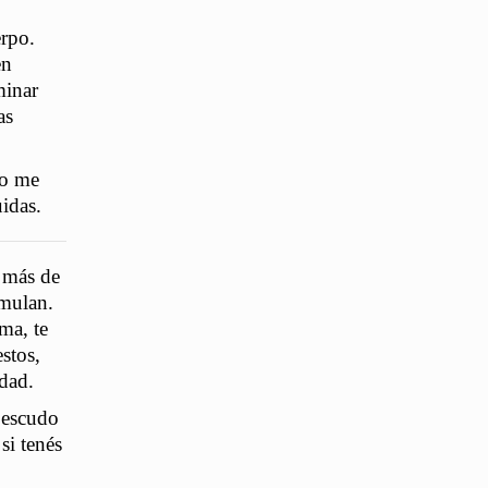
.
erpo.
en
minar
as
do me
idas.
s más de
umulan.
ma, te
stos,
dad.
o escudo
si tenés