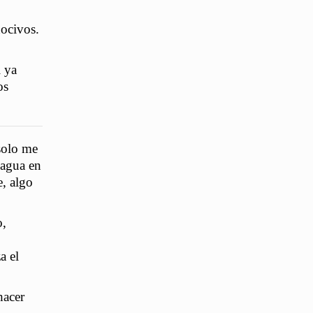
nocivos.
i ya
os
 solo me
 agua en
e, algo
o,
a el
hacer