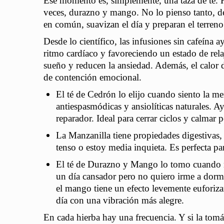
Ese momento es, simplemente, una taza de té. H
veces, durazno y mango. No lo pienso tanto, de
en común, suavizan el día y preparan el terreno
Desde lo científico, las infusiones sin cafeína 
ritmo cardíaco y favoreciendo un estado de rel
sueño y reducen la ansiedad.
Además, el calor 
de contención emocional.
El té de Cedrón lo elijo cuando siento la me
antiespasmódicas y ansiolíticas naturales. 
reparador. Ideal para cerrar ciclos y calmar 
La Manzanilla tiene propiedades digestivas,
tenso o estoy media inquieta. Es perfecta p
El té de Durazno y Mango lo tomo cuando n
un día cansador pero no quiero irme a dorm
el mango tiene un efecto levemente euforizan
día con una vibración más alegre.
En cada hierba hay una frecuencia. Y si la tomá