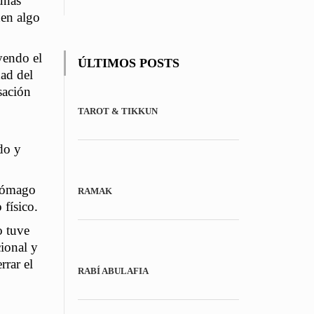
unas
page
nen algo
uyendo el
ÚLTIMOS POSTS
dad del
sación
TAROT & TIKKUN
do y
stómago
RAMAK
 físico.
o tuve
ional y
rrar el
RABÍ ABULAFIA