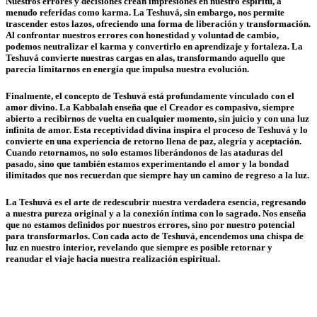
Nuestros errores y decisiones crean impresiones en nuestro espíritu, a
menudo referidas como karma. La Teshuvá, sin embargo, nos permite
trascender estos lazos, ofreciendo una forma de liberación y transformación.
Al confrontar nuestros errores con honestidad y voluntad de cambio,
podemos neutralizar el karma y convertirlo en aprendizaje y fortaleza. La
Teshuvá convierte nuestras cargas en alas, transformando aquello que
parecía limitarnos en energía que impulsa nuestra evolución.
Finalmente, el concepto de Teshuvá está profundamente vinculado con el
amor divino. La Kabbalah enseña que el Creador es compasivo, siempre
abierto a recibirnos de vuelta en cualquier momento, sin juicio y con una luz
infinita de amor. Esta receptividad divina inspira el proceso de Teshuvá y lo
convierte en una experiencia de retorno llena de paz, alegría y aceptación.
Cuando retornamos, no solo estamos liberándonos de las ataduras del
pasado, sino que también estamos experimentando el amor y la bondad
ilimitados que nos recuerdan que siempre hay un camino de regreso a la luz.
La Teshuvá es el arte de redescubrir nuestra verdadera esencia, regresando
a nuestra pureza original y a la conexión íntima con lo sagrado. Nos enseña
que no estamos definidos por nuestros errores, sino por nuestro potencial
para transformarlos. Con cada acto de Teshuvá, encendemos una chispa de
luz en nuestro interior, revelando que siempre es posible retornar y
reanudar el viaje hacia nuestra realización espiritual.