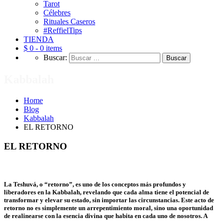
Tarot
Célebres
Rituales Caseros
#ReffielTips
TIENDA
$ 0 -
0 items
Buscar:
Kabbalah
Home
Blog
Kabbalah
EL RETORNO
EL RETORNO
La Teshuvá, o “retorno”, es uno de los conceptos más profundos y
liberadores en la Kabbalah, revelando que cada alma tiene el potencial de
transformar y elevar su estado, sin importar las circunstancias. Este acto de
retorno no es simplemente un arrepentimiento moral, sino una oportunidad
de realinearse con la esencia divina que habita en cada uno de nosotros. A