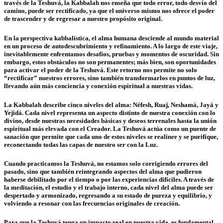
través de la Teshuvá, la Kabbalah nos enseña que todo error, todo desvío del
camino, puede ser rectificado, ya que el universo mismo nos ofrece el poder
de trascender y de regresar a nuestro propósito original.
En la perspectiva kabbalística, el alma humana desciende al mundo material
en un proceso de autodescubrimiento y refinamiento. A lo largo de este viaje,
inevitablemente enfrentamos desafíos, pruebas y momentos de oscuridad. Sin
embargo, estos obstáculos no son permanentes; más bien, son oportunidades
para activar el poder de la Teshuvá. Este retorno nos permite no solo
“rectificar” nuestros errores, sino también transformarlos en puntos de luz,
llevando aún más conciencia y conexión espiritual a nuestras vidas.
La Kabbalah describe cinco niveles del alma: Néfesh, Ruaj, Neshamá, Jayá y
Yejidá. Cada nivel representa un aspecto distinto de nuestra conexión con lo
divino, desde nuestras necesidades básicas y deseos terrenales hasta la unión
espiritual más elevada con el Creador. La Teshuvá actúa como un puente de
sanación que permite que cada uno de estos niveles se realinee y se purifique,
reconectando todas las capas de nuestro ser con la Luz.
Cuando practicamos la Teshuvá, no estamos solo corrigiendo errores del
pasado, sino que también reintegrando aspectos del alma que pudieron
haberse debilitado por el tiempo o por las experiencias difíciles. A través de
la meditación, el estudio y el trabajo interno, cada nivel del alma puede ser
despertado y armonizado, regresando a su estado de pureza y equilibrio, y
volviendo a resonar con las frecuencias originales de creación.
Para que la Teshuvá tenga un impacto real en nuestra vida, es fundamental