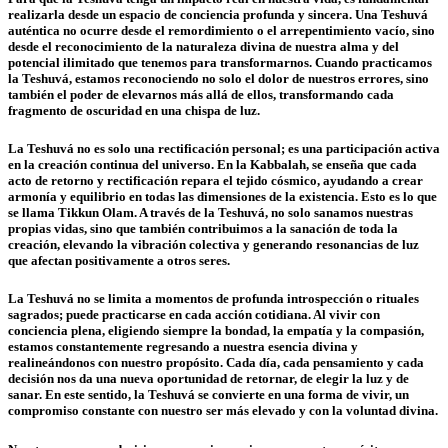
realizarla desde un espacio de conciencia profunda y sincera. Una Teshuvá
auténtica no ocurre desde el remordimiento o el arrepentimiento vacío, sino
desde el reconocimiento de la naturaleza divina de nuestra alma y del
potencial ilimitado que tenemos para transformarnos. Cuando practicamos
la Teshuvá, estamos reconociendo no solo el dolor de nuestros errores, sino
también el poder de elevarnos más allá de ellos, transformando cada
fragmento de oscuridad en una chispa de luz.
La Teshuvá no es solo una rectificación personal; es una participación activa
en la creación continua del universo. En la Kabbalah, se enseña que cada
acto de retorno y rectificación repara el tejido cósmico, ayudando a crear
armonía y equilibrio en todas las dimensiones de la existencia. Esto es lo que
se llama Tikkun Olam. A través de la Teshuvá, no solo sanamos nuestras
propias vidas, sino que también contribuimos a la sanación de toda la
creación, elevando la vibración colectiva y generando resonancias de luz
que afectan positivamente a otros seres.
La Teshuvá no se limita a momentos de profunda introspección o rituales
sagrados; puede practicarse en cada acción cotidiana. Al vivir con
conciencia plena, eligiendo siempre la bondad, la empatía y la compasión,
estamos constantemente regresando a nuestra esencia divina y
realineándonos con nuestro propósito. Cada día, cada pensamiento y cada
decisión nos da una nueva oportunidad de retornar, de elegir la luz y de
sanar. En este sentido, la Teshuvá se convierte en una forma de vivir, un
compromiso constante con nuestro ser más elevado y con la voluntad divina.