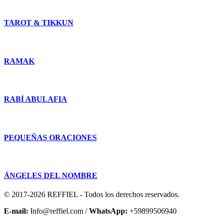
chosen
on
TAROT & TIKKUN
the
product
page
RAMAK
RABÍ ABULAFIA
PEQUEÑAS ORACIONES
ÁNGELES DEL NOMBRE
© 2017-2026 REFFIEL - Todos los derechos reservados.
E-mail:
Info@reffiel.com /
WhatsApp:
+59899506940