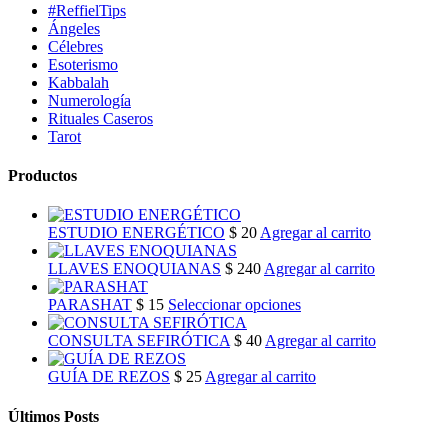
#ReffielTips
Ángeles
Célebres
Esoterismo
Kabbalah
Numerología
Rituales Caseros
Tarot
Productos
ESTUDIO ENERGÉTICO
$
20
Agregar al carrito
LLAVES ENOQUIANAS
$
240
Agregar al carrito
This
PARASHAT
$
15
Seleccionar opciones
product
has
CONSULTA SEFIRÓTICA
$
40
Agregar al carrito
multiple
variants.
GUÍA DE REZOS
$
25
Agregar al carrito
The
options
Últimos Posts
may
be