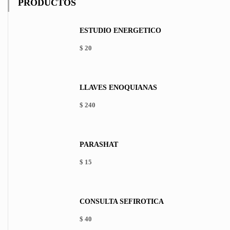
PRODUCTOS
ESTUDIO ENERGÉTICO
$
20
LLAVES ENOQUIANAS
$
240
PARASHAT
$
15
This
product
has
CONSULTA SEFIRÓTICA
multiple
variants.
$
40
The