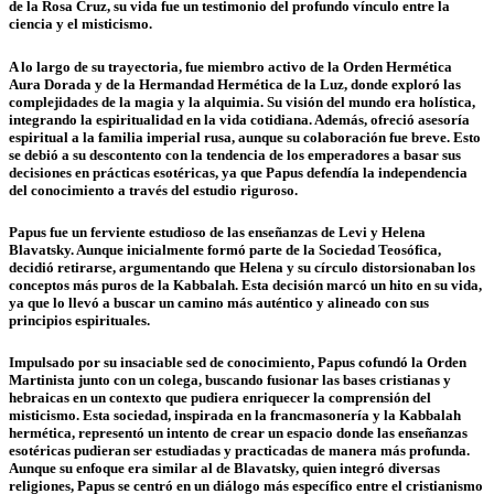
de la Rosa Cruz, su vida fue un testimonio del profundo vínculo entre la
ciencia y el misticismo.
A lo largo de su trayectoria, fue miembro activo de la Orden Hermética
Aura Dorada y de la Hermandad Hermética de la Luz, donde exploró las
complejidades de la magia y la alquimia. Su visión del mundo era holística,
integrando la espiritualidad en la vida cotidiana. Además, ofreció asesoría
espiritual a la familia imperial rusa, aunque su colaboración fue breve. Esto
se debió a su descontento con la tendencia de los emperadores a basar sus
decisiones en prácticas esotéricas, ya que Papus defendía la independencia
del conocimiento a través del estudio riguroso.
Papus fue un ferviente estudioso de las enseñanzas de Levi y Helena
Blavatsky. Aunque inicialmente formó parte de la Sociedad Teosófica,
decidió retirarse, argumentando que Helena y su círculo distorsionaban los
conceptos más puros de la Kabbalah. Esta decisión marcó un hito en su vida,
ya que lo llevó a buscar un camino más auténtico y alineado con sus
principios espirituales.
Impulsado por su insaciable sed de conocimiento, Papus cofundó la Orden
Martinista junto con un colega, buscando fusionar las bases cristianas y
hebraicas en un contexto que pudiera enriquecer la comprensión del
misticismo. Esta sociedad, inspirada en la francmasonería y la Kabbalah
hermética, representó un intento de crear un espacio donde las enseñanzas
esotéricas pudieran ser estudiadas y practicadas de manera más profunda.
Aunque su enfoque era similar al de Blavatsky, quien integró diversas
religiones, Papus se centró en un diálogo más específico entre el cristianismo