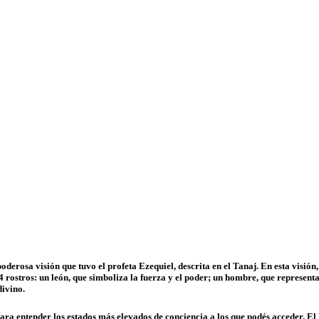
erosa visión que tuvo el profeta Ezequiel, descrita en el Tanaj. En esta visión,
 rostros: un león, que simboliza la fuerza y el poder; un hombre, que representa 
divino.
ara entender los estados más elevados de conciencia a los que podés acceder. El