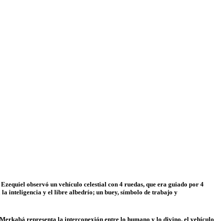
 Ezequiel observó un vehículo celestial con 4 ruedas, que era guiado por 4
la inteligencia y el libre albedrío; un buey, símbolo de trabajo y
 Merkabá representa la interconexión entre lo humano y lo divino, el vehículo