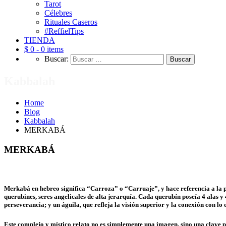
Tarot
Célebres
Rituales Caseros
#ReffielTips
TIENDA
$ 0 -
0 items
Buscar:
Kabbalah
Home
Blog
Kabbalah
MERKABÁ
MERKABÁ
Merkabá en hebreo significa “Carroza” o “Carruaje”, y hace referencia a la pod
querubines, seres angelicales de alta jerarquía. Cada querubín poseía 4 alas y 4
perseverancia; y un águila, que refleja la visión superior y la conexión con lo 
Este complejo y místico relato no es simplemente una imagen, sino una clave p