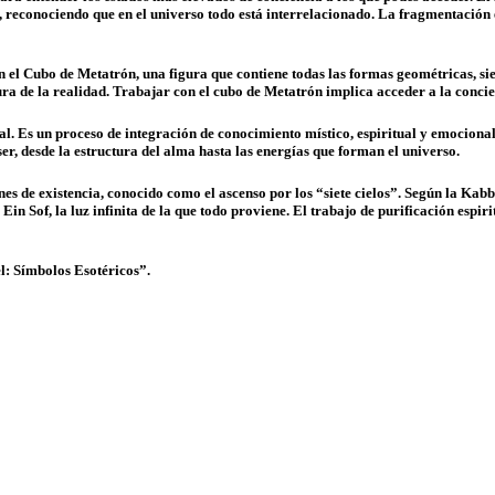
 reconociendo que en el universo todo está interrelacionado. La fragmentación e
el Cubo de Metatrón, una figura que contiene todas las formas geométricas, sien
ura de la realidad. Trabajar con el cubo de Metatrón implica acceder a la concie
l. Es un proceso de integración de conocimiento místico, espiritual y emocion
r, desde la estructura del alma hasta las energías que forman el universo.
ones de existencia, conocido como el ascenso por los “siete cielos”. Según la Kab
in Sof, la luz infinita de la que todo proviene. El trabajo de purificación espiri
l: Símbolos Esotéricos”.