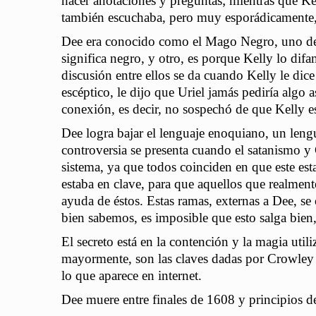
hacer anotaciones y preguntas; mientras que K
también escuchaba, pero muy esporádicamente, 
Dee era conocido como el Mago Negro, uno de l
significa negro, y otro, es porque Kelly lo d
discusión entre ellos se da cuando Kelly le dic
escéptico, le dijo que Uriel jamás pediría algo
conexión, es decir, no sospechó de que Kelly e
Dee logra bajar el lenguaje enoquiano, un lengu
controversia se presenta cuando el satanismo y 
sistema, ya que todos coinciden en que este es
estaba en clave, para que aquellos que realment
ayuda de éstos. Estas ramas, externas a Dee, s
bien sabemos, es imposible que esto salga bien, 
El secreto está en la contención y la magia util
mayormente, son las claves dadas por Crowley y
lo que aparece en internet.
Dee muere entre finales de 1608 y principios d