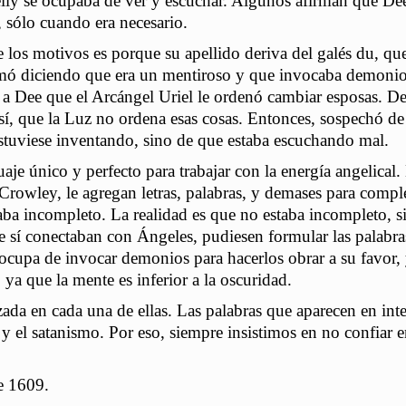
elly se ocupaba de ver y escuchar. Algunos afirman que De
sólo cuando era necesario.
os motivos es porque su apellido deriva del galés du, qu
ifamó diciendo que era un mentiroso y que invocaba demonio
e a Dee que el Arcángel Uriel le ordenó cambiar esposas. De
 así, que la Luz no ordena esas cosas. Entonces, sospechó de
stuviese inventando, sino de que estaba escuchando mal.
aje único y perfecto para trabajar con la energía angelical.
Crowley, le agregan letras, palabras, y demases para comple
taba incompleto. La realidad es que no estaba incompleto, 
e sí conectaban con Ángeles, pudiesen formular las palabra
e ocupa de invocar demonios para hacerlos obrar a su favor
ya que la mente es inferior a la oscuridad.
izada en cada una de ellas. Las palabras que aparecen en inte
 el satanismo. Por eso, siempre insistimos en no confiar 
e 1609.