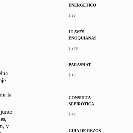
ENERGÉTICO
$
20
LLAVES
ENOQUIANAS
$
240
PARASHAT
eina
$
15
aje
This
product
has
dir la
CONSULTA
multiple
SEFIRÓTICA
variants.
The
njunto
$
40
options
es,
may
n, y
be
GUÍA DE REZOS