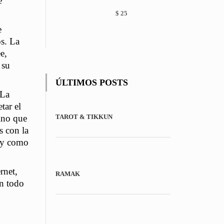
e
chosen
on
$
25
the
e
product
s. La
page
e,
 su
ÚLTIMOS POSTS
 La
tar el
TAROT & TIKKUN
sino que
s con la
, y como
rnet,
RAMAK
en todo