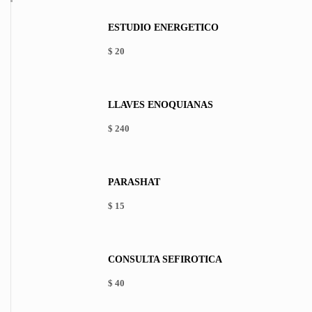
ESTUDIO ENERGÉTICO
$
20
LLAVES ENOQUIANAS
$
240
PARASHAT
$
15
This
product
has
CONSULTA SEFIRÓTICA
multiple
variants.
$
40
The
options