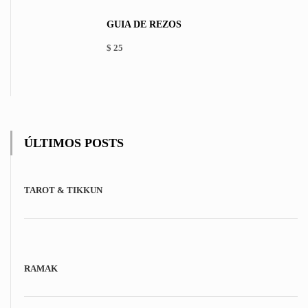
may
be
GUÍA DE REZOS
chosen
on
$
25
the
product
page
ÚLTIMOS POSTS
TAROT & TIKKUN
RAMAK