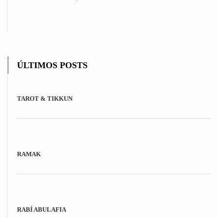
the
product
page
ÚLTIMOS POSTS
TAROT & TIKKUN
RAMAK
RABÍ ABULAFIA