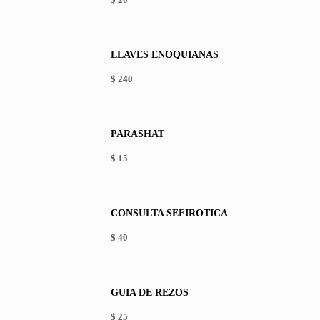
LLAVES ENOQUIANAS
$
240
PARASHAT
$
15
This
product
has
CONSULTA SEFIRÓTICA
multiple
variants.
$
40
The
options
may
be
GUÍA DE REZOS
chosen
on
$
25