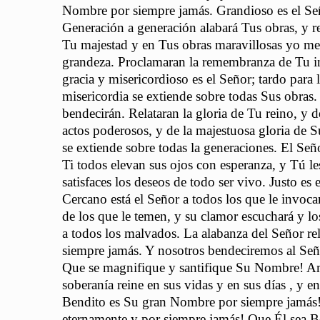
Nombre por siempre jamás. Grandioso es el Señ
Generación a generación alabará Tus obras, y r
Tu majestad y en Tus obras maravillosas yo med
grandeza. Proclamaran la remembranza de Tu in
gracia y misericordioso es el Señor; tardo para
misericordia se extiende sobre todas Sus obras.
bendecirán. Relataran la gloria de Tu reino, y
actos poderosos, y de la majestuosa gloria de S
se extiende sobre todas la generaciones. El Señ
Ti todos elevan sus ojos con esperanza, y Tú l
satisfaces los deseos de todo ser vivo. Justo e
Cercano está el Señor a todos los que le invoca
de los que le temen, y su clamor escuchará y lo
a todos los malvados. La alabanza del Señor re
siempre jamás. Y nosotros bendeciremos al Señ
Que se magnifique y santifique Su Nombre! A
soberanía reine en sus vidas y en sus días , y e
Bendito es Su gran Nombre por siempre jamás
eternamente y por siempre jamás! Que Él sea 