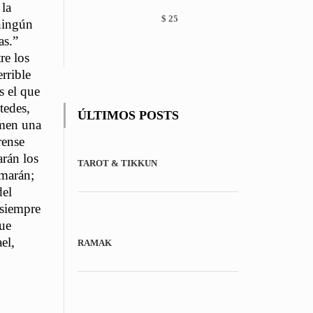
chosen
 la
on
$
25
 ningún
the
as.”
product
re los
page
rrible
s el que
tedes,
ÚLTIMOS POSTS
omen una
rense
arán los
TAROT & TIKKUN
amarán;
del
 siempre
que
el,
RAMAK