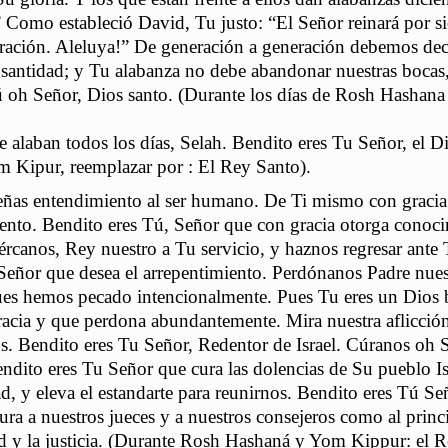
.” Como estableció David, Tu justo: “El Señor reinará por s
ración. Aleluya!” De generación a generación debemos dec
 santidad; y Tu alabanza no debe abandonar nuestras bocas
ú oh Señor, Dios santo. (Durante los días de Rosh Hashan
 alaban todos los días, Selah. Bendito eres Tu Señor, el D
 Kipur, reemplazar por : El Rey Santo).
eñas entendimiento al ser humano. De Ti mismo con gracia
ento. Bendito eres Tú, Señor que con gracia otorga conoci
ércanos, Rey nuestro a Tu servicio, y haznos regresar ante 
Señor que desea el arrepentimiento. Perdónanos Padre nues
es hemos pecado intencionalmente. Pues Tu eres un Dios
racia y que perdona abundantemente. Mira nuestra aflicció
nos. Bendito eres Tu Señor, Redentor de Israel. Cúranos oh 
ndito eres Tu Señor que cura las dolencias de Su pueblo Is
ad, y eleva el estandarte para reunirnos. Bendito eres Tú S
ura a nuestros jueces y a nuestros consejeros como al princ
ud y la justicia. (Durante Rosh Hashaná y Yom Kippur: el 