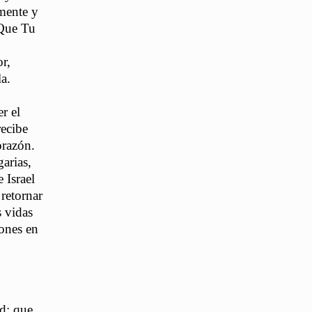
amente y
 Que Tu
r,
a.
r el
recibe
orazón.
arias,
 Israel
retornar
s vidas
ones en
o
d; que