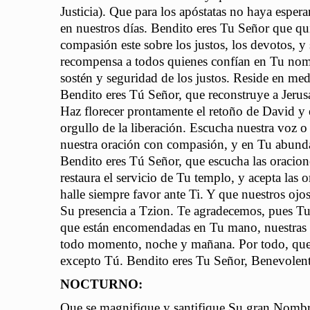
Justicia). Que para los apóstatas no haya esper
en nuestros días. Bendito eres Tu Señor que qu
compasión este sobre los justos, los devotos, y
recompensa a todos quienes confían en Tu nomb
sostén y seguridad de los justos. Reside en med
Bendito eres Tú Señor, que reconstruye a Jerus
Haz florecer prontamente el retoño de David y e
orgullo de la liberación. Escucha nuestra voz 
nuestra oración con compasión, y en Tu abunda
Bendito eres Tú Señor, que escucha las oracion
restaura el servicio de Tu templo, y acepta las o
halle siempre favor ante Ti. Y que nuestros oj
Su presencia a Tzion. Te agradecemos, pues Tu 
que están encomendadas en Tu mano, nuestras a
todo momento, noche y mañana. Por todo, que s
excepto Tú. Bendito eres Tu Señor, Benevolent
NOCTURNO:
Que se magnifique y santifique Su gran Nomb