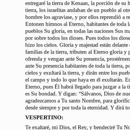
entregaré la tierra de Kenaan, la porción de s
tierra, los israelitas andaban de un pueblo al o
hombre los agraviase, y por ellos reprendió a 
Entonen himnos al Eterno, habitantes de toda la
pueblos Su gloria, en todas las naciones Sus ma
por sobre todos los dioses. Pues todos los diose
hizo los cielos. Gloria y majestad están delante
familias de la tierra, tributen al Eterno gloria
ofrenda y vengan ante Su presencia, prostérnen
ante Su presencia habitantes de toda la tierra, 
cielos y exultará la tierra, y dirán entre los p
el campo y todo lo que haya en él exultarán. En
Eterno, pues Él habrá llegado para juzgar a la 
es Su bondad. Y digan: “Sálvanos, Dios de nues
agradezcamos a Tu santo Nombre, para glorifica
desde siempre y por toda la eternidad. Y dirá t
VESPERTINO:
Te exaltaré, mi Dios, el Rey, y bendeciré Tu N