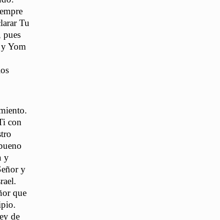
iempre
larar Tu
, pues
a y Yom
ios
miento.
Ti con
tro
 bueno
n y
Señor y
rael.
eñor que
ipio.
Rey de