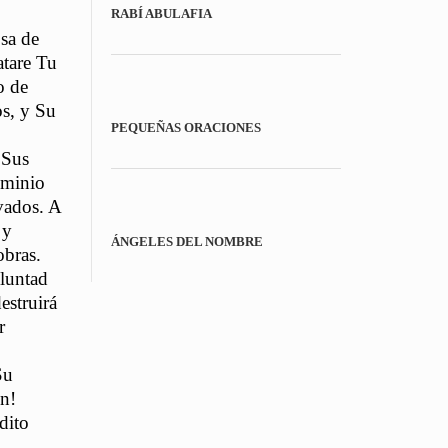
RABÍ ABULAFIA
osa de
atare Tu
o de
os, y Su
PEQUEÑAS ORACIONES
 Sus
ominio
rvados. A
 y
ÁNGELES DEL NOMBRE
obras.
oluntad
estruirá
r
Su
en!
dito