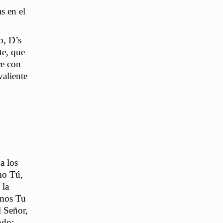
s en el
b, D’s
te, que
re con
aliente
a los
mo Tú,
 la
emos Tu
l Señor,
ndo: