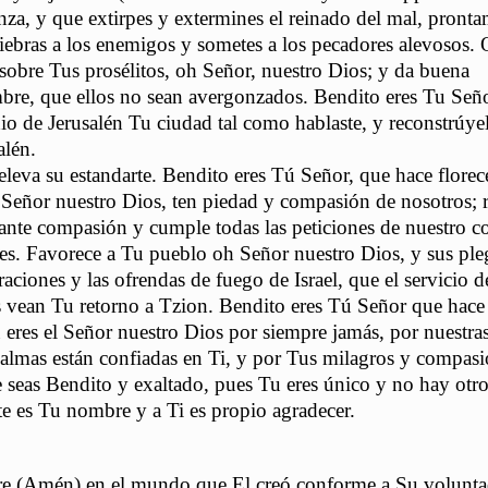
anza, y que extirpes y extermines el reinado del mal, pront
iebras a los enemigos y sometes a los pecadores alevosos.
 sobre Tus prosélitos, oh Señor, nuestro Dios; y da buena
re, que ellos no sean avergonzados. Bendito eres Tu Seño
io de Jerusalén Tu ciudad tal como hablaste, y reconstrúyel
alén.
leva su estandarte. Bendito eres Tú Señor, que hace florece
o Señor nuestro Dios, ten piedad y compasión de nosotros; 
nte compasión y cumple todas las peticiones de nuestro c
es. Favorece a Tu pueblo oh Señor nuestro Dios, y sus pleg
raciones y las ofrendas de fuego de Israel, que el servicio de
os vean Tu retorno a Tzion. Bendito eres Tú Señor que hace 
eres el Señor nuestro Dios por siempre jamás, por nuestra
lmas están confiadas en Ti, y por Tus milagros y compasi
eas Bendito y exaltado, pues Tu eres único y no hay otr
e es Tu nombre y a Ti es propio agradecer.
re (Amén) en el mundo que El creó conforme a Su volunta