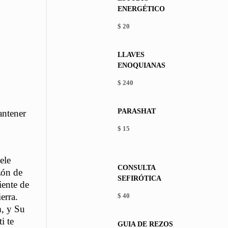
ENERGÉTICO
$
20
LLAVES
ENOQUIANAS
$
240
PARASHAT
antener
$
15
This
product
has
ele
CONSULTA
multiple
zón de
SEFIRÓTICA
variants.
iente de
The
erra.
$
40
options
m, y Su
may
be
i te
GUÍA DE REZOS