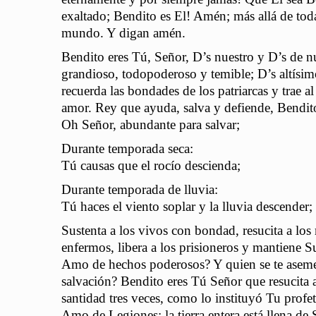
exaltado; Bendito es El! Amén; más allá de toda
mundo. Y digan amén.
Bendito eres Tú, Señor, D’s nuestro y D’s de n
grandioso, todopoderoso y temible; D’s altísi
recuerda las bondades de los patriarcas y trae a
amor. Rey que ayuda, salva y defiende, Bendit
Oh Señor, abundante para salvar;
Durante temporada seca:
Tú causas que el rocío descienda;
Durante temporada de lluvia:
Tú haces el viento soplar y la lluvia descender;
Sustenta a los vivos con bondad, resucita a los 
enfermos, libera a los prisioneros y mantiene 
Amo de hechos poderosos? Y quien se te asemeja
salvación? Bendito eres Tú Señor que resucita 
santidad tres veces, como lo instituyó Tu profe
Amo de Legiones; la tierra entera está llena de 