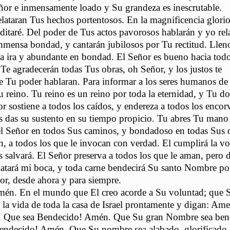
or e inmensamente loado y Su grandeza es inescrutable.
elataran Tus hechos portentosos. En la magnificencia glori
itaré. Del poder de Tus actos pavorosos hablarán y yo rel
mensa bondad, y cantarán jubilosos por Tu rectitud. Llen
 la ira y abundante en bondad. El Señor es bueno hacia tod
 Te agradecerán todas Tus obras, oh Señor, y los justos te
 de Tu poder hablaran. Para informar a los seres humanos de
u reino. Tu reino es un reino por toda la eternidad, y Tu d
or sostiene a todos los caídos, y endereza a todos los enco
es das su sustento en su tiempo propicio. Tu abres Tu mano
s el Señor en todos Sus caminos, y bondadoso en todas Sus 
n, a todos los que le invocan con verdad. El cumplirá la v
s salvará. El Señor preserva a todos los que le aman, pero d
latará mi boca, y toda carne bendecirá Su santo Nombre po
or, desde ahora y para siempre.
mén. En el mundo que El creo acorde a Su voluntad; que 
n la vida de toda la casa de Israel prontamente y digan: Am
! Que sea Bendecido! Amén. Que Su gran Nombre sea ben
Bendecido! Amén. Que Su nombre sea alabado, glorificado,