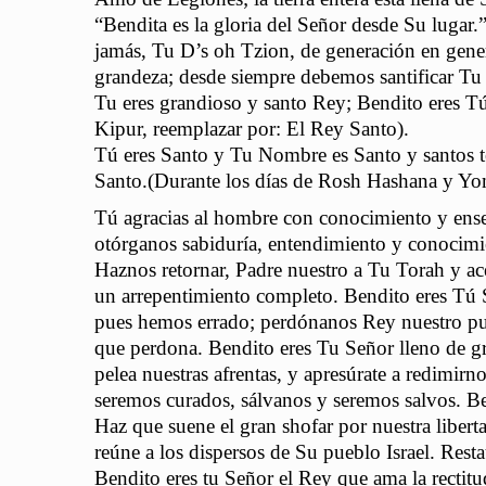
“Bendita es la gloria del Señor desde Su lugar
jamás, Tu D’s oh Tzion, de generación en gene
grandeza; desde siempre debemos santificar Tu
Tu eres grandioso y santo Rey; Bendito eres T
Kipur, reemplazar por: El Rey Santo).
Tú eres Santo y Tu Nombre es Santo y santos te
Santo.(Durante los días de Rosh Hashana y Yom
Tú agracias al hombre con conocimiento y ens
otórganos sabiduría, entendimiento y conocimi
Haznos retornar, Padre nuestro a Tu Torah y ac
un arrepentimiento completo. Bendito eres Tú 
pues hemos errado; perdónanos Rey nuestro pu
que perdona. Bendito eres Tu Señor lleno de g
pelea nuestras afrentas, y apresúrate a redimir
seremos curados, sálvanos y seremos salvos. Be
Haz que suene el gran shofar por nuestra libert
reúne a los dispersos de Su pueblo Israel. Resta
Bendito eres tu Señor el Rey que ama la rectit