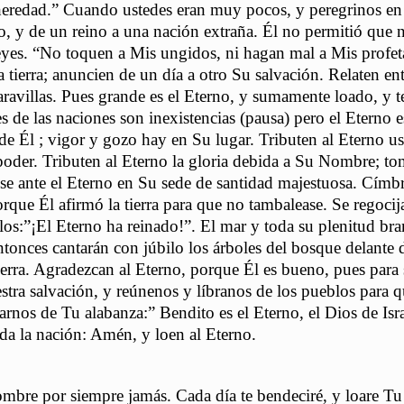
u heredad.” Cuando ustedes eran muy pocos, y peregrinos en
tro, y de un reino a una nación extraña. Él no permitió que
reyes. “No toquen a Mis ungidos, ni hagan mal a Mis profet
 tierra; anuncien de un día a otro Su salvación. Relaten ent
ravillas. Pues grande es el Eterno, y sumamente loado, y te
s de las naciones son inexistencias (pausa) pero el Eterno e
 de Él ; vigor y gozo hay en Su lugar. Tributen al Eterno us
 y poder. Tributen al Eterno la gloria debida a Su Nombre; t
se ante el Eterno en Su sede de santidad majestuosa. Címb
porque Él afirmó la tierra para que no tambalease. Se regocij
ueblos:”¡El Eterno ha reinado!”. El mar y toda su plenitud br
tonces cantarán con júbilo los árboles del bosque delante 
tierra. Agradezcan al Eterno, porque Él es bueno, pues para
tra salvación, y reúnenos y líbranos de los pueblos para 
rnos de Tu alabanza:” Bendito es el Eterno, el Dios de Isra
oda la nación: Amén, y loen al Eterno.
ombre por siempre jamás. Cada día te bendeciré, y loare Tu