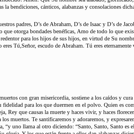
s la bendiciones, cánticos, alabanzas y consolaciones dicha
uestros padres, D’s de Abraham, D’s de Isaac y D’s de Jaco
mo que otorga bondades benéficas, Amo de todo lo que exis
l redentor para los hijos de sus hijos, en virtud de Su nomb
o eres Tú,Señor, escudo de Abraham. Tú eres eternamente v
muertos con gran misericordia, sostiene a los caídos y cura 
Su fidelidad para los que duermen en el polvo. Quien es co
, Rey que causas la muerte y haces vivir, y haces florecer
a los muertos. Te santificaremos y adoraremos, y expresar
ta, “y uno llama al otro diciendo: “Santo, Santo, Santo es e
Su gloria. Y los que están frente a ellos dan alabanzas dicie