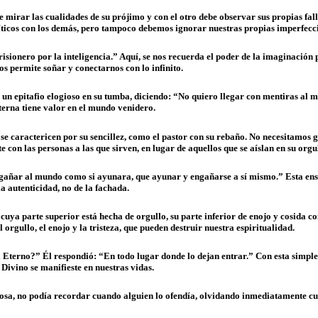
 mirar las cualidades de su prójimo y con el otro debe observar sus propias fal
íticos con los demás, pero tampoco debemos ignorar nuestras propias imperfecc
risionero por la inteligencia.” Aquí, se nos recuerda el poder de la imaginación
os permite soñar y conectarnos con lo infinito.
a un epitafio elogioso en su tumba, diciendo: “No quiero llegar con mentiras a
terna tiene valor en el mundo venidero.
 caractericen por su sencillez, como el pastor con su rebaño. No necesitamos gu
 con las personas a las que sirven, en lugar de aquellos que se aíslan en su orgu
añar al mundo como si ayunara, que ayunar y engañarse a sí mismo.” Esta enseñ
a autenticidad, no de la fachada.
 cuya parte superior está hecha de orgullo, su parte inferior de enojo y cosida
 orgullo, el enojo y la tristeza, que pueden destruir nuestra espiritualidad.
Eterno?” Él respondió: “En todo lugar donde lo dejan entrar.” Con esta simple 
 Divino se manifieste en nuestras vidas.
a, no podía recordar cuando alguien lo ofendía, olvidando inmediatamente cualq