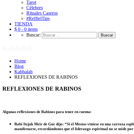
Tarot
Célebres
Rituales Caseros
#ReffielTips
TIENDA
$ 0 -
0 items
Buscar:
Kabbalah
Home
Blog
Kabbalah
REFLEXIONES DE RABINOS
REFLEXIONES DE RABINOS
Algunas reflexiones de Rabinos para tener en cuenta:
Rabí Itzjak Meir de Gur dijo: “Si el Mesías viniese en una carroza esp
manifestarse, recordándonos que el liderazgo espiritual no se mide por 