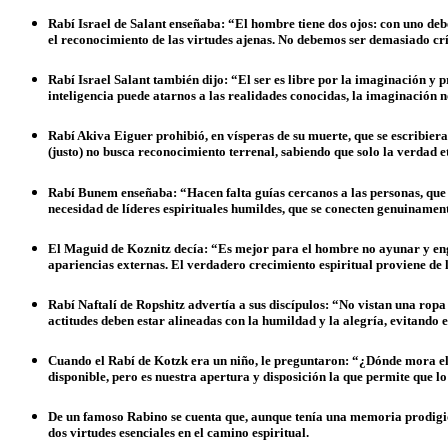
Rabí Israel de Salant enseñaba: “El hombre tiene dos ojos: con uno debe
el reconocimiento de las virtudes ajenas. No debemos ser demasiado cr
Rabí Israel Salant también dijo: “El ser es libre por la imaginación y p
inteligencia puede atarnos a las realidades conocidas, la imaginación n
Rabí Akiva Eiguer prohibió, en vísperas de su muerte, que se escribier
(justo) no busca reconocimiento terrenal, sabiendo que solo la verdad e
Rabí Bunem enseñaba: “Hacen falta guías cercanos a las personas, que se
necesidad de líderes espirituales humildes, que se conecten genuinamente
El Maguid de Koznitz decía: “Es mejor para el hombre no ayunar y eng
apariencias externas. El verdadero crecimiento espiritual proviene de l
Rabí Naftalí de Ropshitz advertía a sus discípulos: “No vistan una ropa
actitudes deben estar alineadas con la humildad y la alegría, evitando el
Cuando el Rabí de Kotzk era un niño, le preguntaron: “¿Dónde mora el 
disponible, pero es nuestra apertura y disposición la que permite que lo
De un famoso Rabino se cuenta que, aunque tenía una memoria prodigios
dos virtudes esenciales en el camino espiritual.