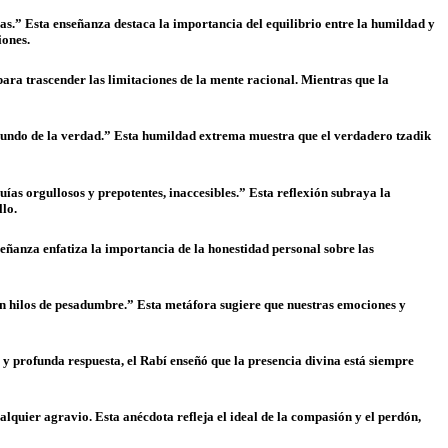
las.” Esta enseñanza destaca la importancia del equilibrio entre la humildad y
iones.
 para trascender las limitaciones de la mente racional. Mientras que la
l mundo de la verdad.” Esta humildad extrema muestra que el verdadero tzadik
ías orgullosos y prepotentes, inaccesibles.” Esta reflexión subraya la
llo.
anza enfatiza la importancia de la honestidad personal sobre las
 con hilos de pesadumbre.” Esta metáfora sugiere que nuestras emociones y
y profunda respuesta, el Rabí enseñó que la presencia divina está siempre
uier agravio. Esta anécdota refleja el ideal de la compasión y el perdón,