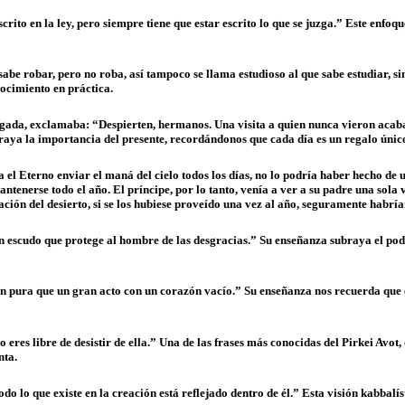
ito en la ley, pero siempre tiene que estar escrito lo que se juzga.” Este enfoque
sabe robar, pero no roba, así tampoco se llama estudioso al que sabe estudiar, si
nocimiento en práctica.
gada, exclamaba: “Despierten, hermanos. Una visita a quien nunca vieron acaba
aya la importancia del presente, recordándonos que cada día es un regalo único 
 el Eterno enviar el maná del cielo todos los días, no lo podría haber hecho de 
tenerse todo el año. El príncipe, por lo tanto, venía a ver a su padre una sola 
ción del desierto, si se los hubiese proveído una vez al año, seguramente habría
 escudo que protege al hombre de las desgracias.” Su enseñanza subraya el poder
pura que un gran acto con un corazón vacío.” Su enseñanza nos recuerda que en 
res libre de desistir de ella.” Una de las frases más conocidas del Pirkei Avot, 
nta.
lo que existe en la creación está reflejado dentro de él.” Esta visión kabbal