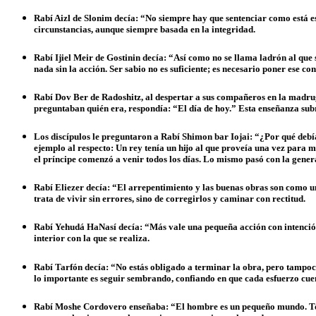
Rabí Aizl de Slonim decía: “No siempre hay que sentenciar como está escr
circunstancias, aunque siempre basada en la integridad.
Rabí Ijiel Meir de Gostinin decía: “Así como no se llama ladrón al que 
nada sin la acción. Ser sabio no es suficiente; es necesario poner ese co
Rabí Dov Ber de Radoshitz, al despertar a sus compañeros en la madru
preguntaban quién era, respondía: “El día de hoy.” Esta enseñanza subr
Los discípulos le preguntaron a Rabí Shimon bar Iojai:
“
¿Por qué debía
ejemplo al respecto: Un rey tenía un hĳo al que proveía una vez para man
el príncipe comenzó a venir todos los días. Lo mismo pasó con la genera
Rabí Eliezer decía: “El arrepentimiento y las buenas obras son como un
trata de vivir sin errores, sino de corregirlos y caminar con rectitud.
Rabí Yehudá HaNasí decía: “Más vale una pequeña acción con intención 
interior con la que se realiza.
Rabí Tarfón decía: “No estás obligado a terminar la obra, pero tampoco e
lo importante es seguir sembrando, confiando en que cada esfuerzo cue
Rabí Moshe Cordovero enseñaba: “El hombre es un pequeño mundo. Todo 