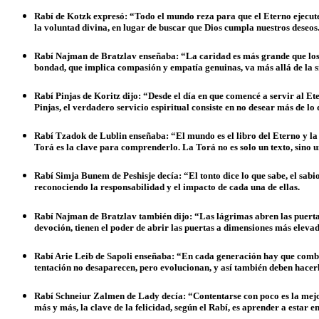
Rabí de Kotzk expresó: “Todo el mundo reza para que el Eterno ejecute n
la voluntad divina, en lugar de buscar que Dios cumpla nuestros deseos.
Rabí Najman de Bratzlav enseñaba: “La caridad es más grande que los sa
bondad, que implica compasión y empatía genuinas, va más allá de la si
Rabí Pinjas de Koritz dijo: “Desde el día en que comencé a servir al E
Pinjas, el verdadero servicio espiritual consiste en no desear más de l
Rabí Tzadok de Lublin enseñaba: “El mundo es el libro del Eterno y la T
Torá es la clave para comprenderlo. La Torá no es solo un texto, sino u
Rabí Simja Bunem de Peshisje decía: “El tonto dice lo que sabe, el sab
reconociendo la responsabilidad y el impacto de cada una de ellas.
Rabí Najman de Bratzlav también dijo: “Las lágrimas abren las puertas,
devoción, tienen el poder de abrir las puertas a dimensiones más elevad
Rabí Arie Leib de Sapoli enseñaba: “En cada generación hay que combat
tentación no desaparecen, pero evolucionan, y así también deben hacerl
Rabí Schneiur Zalmen de Lady decía: “Contentarse con poco es la mejor 
más y más, la clave de la felicidad, según el Rabí, es aprender a estar e