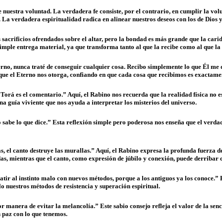
uestra voluntad. La verdadera fe consiste, por el contrario, en cumplir la volu
 La verdadera espiritualidad radica en alinear nuestros deseos con los de Dios 
crificios ofrendados sobre el altar, pero la bondad es más grande que la carida
mple entrega material, ya que transforma tanto al que la recibe como al que la 
terno, nunca traté de conseguir cualquier cosa. Recibo simplemente lo que Él me
o que el Eterno nos otorga, confiando en que cada cosa que recibimos es exactame
orá es el comentario.” Aquí, el Rabino nos recuerda que la realidad física no es 
na guía viviente que nos ayuda a interpretar los misterios del universo.
io sabe lo que dice.” Esta reflexión simple pero poderosa nos enseña que el verd
 el canto destruye las murallas.” Aquí, el Rabino expresa la profunda fuerza de 
as, mientras que el canto, como expresión de júbilo y conexión, puede derribar 
ir al instinto malo con nuevos métodos, porque a los antiguos ya los conoce.” 
o nuestros métodos de resistencia y superación espiritual.
manera de evitar la melancolía.” Este sabio consejo refleja el valor de la sen
n paz con lo que tenemos.