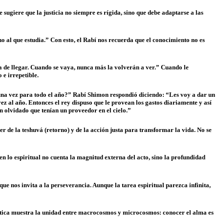
 sugiere que la justicia no siempre es rígida, sino que debe adaptarse a las
no al que estudia.” Con esto, el Rabí nos recuerda que el conocimiento no es
 de llegar. Cuando se vaya, nunca más la volverán a ver.” Cuando le
e irrepetible.
una vez para todo el año?
”
Rabí Shimon respondió diciendo:
“
Les voy a dar un
vez al año. Entonces el rey dispuso que le provean los gastos diariamente y así
n olvidado que tenían un proveedor en el cielo.
”
 de la teshuvá (retorno) y de la acción justa para transformar la vida. No se
lo espiritual no cuenta la magnitud externa del acto, sino la profundidad
que nos invita a la perseverancia. Aunque la tarea espiritual parezca infinita,
ística muestra la unidad entre macrocosmos y microcosmos: conocer el alma es