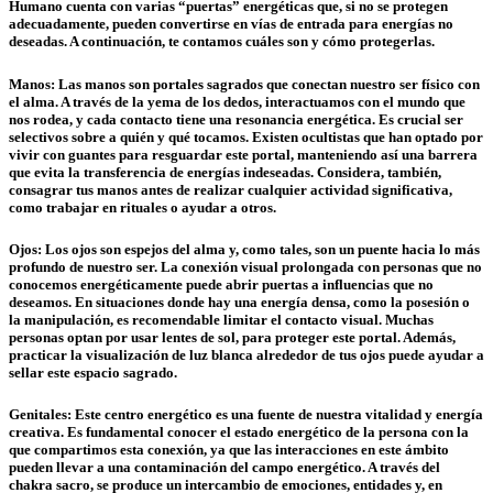
Humano cuenta con varias “puertas” energéticas que, si no se protegen
adecuadamente, pueden convertirse en vías de entrada para energías no
deseadas. A continuación, te contamos cuáles son y cómo protegerlas.
Manos:
Las manos son portales sagrados que conectan nuestro ser físico con
el alma. A través de la yema de los dedos, interactuamos con el mundo que
nos rodea, y cada contacto tiene una resonancia energética. Es crucial ser
selectivos sobre a quién y qué tocamos. Existen ocultistas que han optado por
vivir con guantes para resguardar este portal, manteniendo así una barrera
que evita la transferencia de energías indeseadas. Considera, también,
consagrar tus manos antes de realizar cualquier actividad significativa,
como trabajar en rituales o ayudar a otros.
Ojos:
Los ojos son espejos del alma y, como tales, son un puente hacia lo más
profundo de nuestro ser. La conexión visual prolongada con personas que no
conocemos energéticamente puede abrir puertas a influencias que no
deseamos. En situaciones donde hay una energía densa, como la posesión o
la manipulación, es recomendable limitar el contacto visual. Muchas
personas optan por usar lentes de sol, para proteger este portal. Además,
practicar la visualización de luz blanca alrededor de tus ojos puede ayudar a
sellar este espacio sagrado.
Genitales:
Este centro energético es una fuente de nuestra vitalidad y energía
creativa. Es fundamental conocer el estado energético de la persona con la
que compartimos esta conexión, ya que las interacciones en este ámbito
pueden llevar a una contaminación del campo energético. A través del
chakra sacro, se produce un intercambio de emociones, entidades y, en