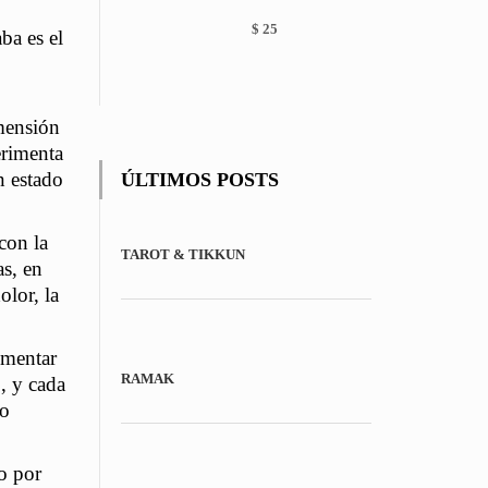
chosen
on
$
25
ba es el
the
product
page
imensión
erimenta
n estado
ÚLTIMOS POSTS
con la
TAROT & TIKKUN
as, en
olor, la
imentar
RAMAK
, y cada
do
o por