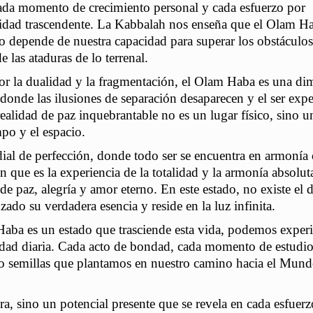
cada momento de crecimiento personal y cada esfuerzo por
alidad trascendente. La Kabbalah nos enseña que el Olam Ha
lo depende de nuestra capacidad para superar los obstáculos
e las ataduras de lo terrenal.
por la dualidad y la fragmentación, el Olam Haba es una d
 donde las ilusiones de separación desaparecen y el ser exp
ealidad de paz inquebrantable no es un lugar físico, sino u
mpo y el espacio.
ial de perfección, donde todo ser se encuentra en armonía 
an que es la experiencia de la totalidad y la armonía absolut
de paz, alegría y amor eterno. En este estado, no existe el d
zado su verdadera esencia y reside en la luz infinita.
aba es un estado que trasciende esta vida, podemos exper
alidad diaria. Cada acto de bondad, cada momento de estudio
omo semillas que plantamos en nuestro camino hacia el Mun
a, sino un potencial presente que se revela en cada esfuerz