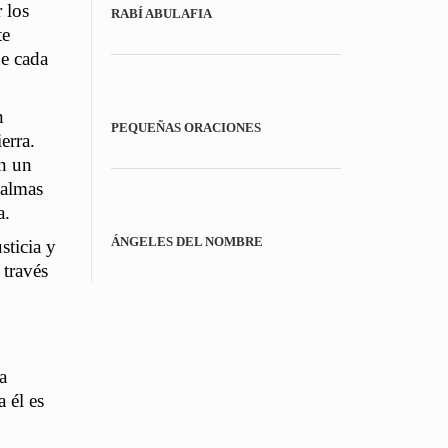
 los
RABÍ ABULAFIA
te
ue cada
n
PEQUEÑAS ORACIONES
erra.
án un
 almas
a.
ÁNGELES DEL NOMBRE
sticia y
 través
a
 él es