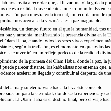
ah nos invita a recordar que, al llevar una vida guiada por
tos de esta realidad trascendente a nuestro mundo. Es en es
otivación para nuestra vida terrenal, un recordatorio de q
piritual nos acerca cada vez más a esta paz inagotable.
Mesiánica, un tiempo futuro en el que la humanidad, tras u
r en paz y armonía, manifestando la presencia divina en la Ti
 del Olam Haba, cuando todos los seres vivos experimentar
ánica, según la tradición, es el momento en que todas las
o se convertirá en un reflejo perfecto de la realidad divin
plimiento de la promesa del Olam Haba, donde la paz, la ju
 puede parecer distante, los kabbalistas nos enseñan que, a
 podemos acelerar su llegada y contribuir al despertar de una
del alma y su eterno viaje hacia la luz. Este concepto
preparación para la eternidad, donde cada experiencia y cad
ución. El Olam Haba es el destino final, pero el viaje hacia