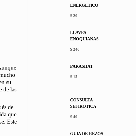
ENERGÉTICO
$
20
LLAVES
ENOQUIANAS
$
240
PARASHAT
 Aunque
a mucho
$
15
en su
This
product
e de las
has
CONSULTA
multiple
ués de
SEFIRÓTICA
variants.
The
dida que
$
40
options
se. Este
may
be
GUÍA DE REZOS