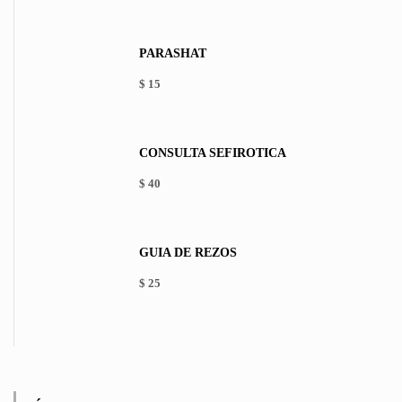
PARASHAT
$
15
This
product
has
CONSULTA SEFIRÓTICA
multiple
variants.
$
40
The
options
may
be
GUÍA DE REZOS
chosen
on
$
25
the
product
page