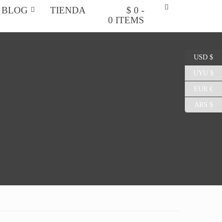
BLOG
TIENDA
$ 0 -
0 ITEMS
USD $
UYU $
EUR €
ARS $