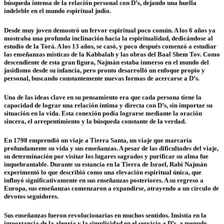
búsqueda intensa de la relación personal con D’s, dejando una huella
indeleble en el mundo espiritual judío.
Desde muy joven demostró un fervor espiritual poco común. A los 6 años ya
mostraba una profunda inclinación hacia la espiritualidad, dedicándose al
estudio de la Torá. A los 13 años, se casó, y poco después comenzó a estudiar
las enseñanzas místicas de la Kabbalah y las obras del Baal Shem Tov. Como
descendiente de esta gran figura, Najmán estaba inmerso en el mundo del
jasidismo desde su infancia, pero pronto desarrolló un enfoque propio y
personal, buscando constantemente nuevas formas de acercarse a D’s.
Una de las ideas clave en su pensamiento era que cada persona tiene la
capacidad de lograr una relación íntima y directa con D’s, sin importar su
situación en la vida. Esta conexión podía lograrse mediante la oración
sincera, el arrepentimiento y la búsqueda constante de la verdad.
En 1798 emprendió un viaje a Tierra Santa, un viaje que marcaría
profundamente su vida y sus enseñanzas. A pesar de las dificultades del viaje,
su determinación por visitar los lugares sagrados y purificar su alma fue
inquebrantable. Durante su estancia en la Tierra de Israel, Rabí Najmán
experimentó lo que describió como una elevación espiritual única, que
influyó significativamente en sus enseñanzas posteriores. A su regreso a
Europa, sus enseñanzas comenzaron a expandirse, atrayendo a un círculo de
devotos seguidores.
Sus enseñanzas fueron revolucionarias en muchos sentidos. Insistía en la
importancia de la alegría y la simplicidad en el servicio a D’s, a menudo