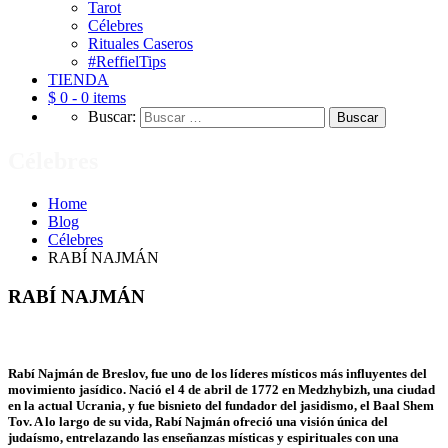
Tarot
Célebres
Rituales Caseros
#ReffielTips
TIENDA
$ 0 -
0 items
Buscar:
Célebres
Home
Blog
Célebres
RABÍ NAJMÁN
RABÍ NAJMÁN
Rabí Najmán de Breslov, fue uno de los líderes místicos más influyentes del
movimiento jasídico. Nació el 4 de abril de 1772 en Medzhybizh, una ciudad
en la actual Ucrania, y fue bisnieto del fundador del jasidismo, el Baal Shem
Tov. A lo largo de su vida, Rabí Najmán ofreció una visión única del
judaísmo, entrelazando las enseñanzas místicas y espirituales con una