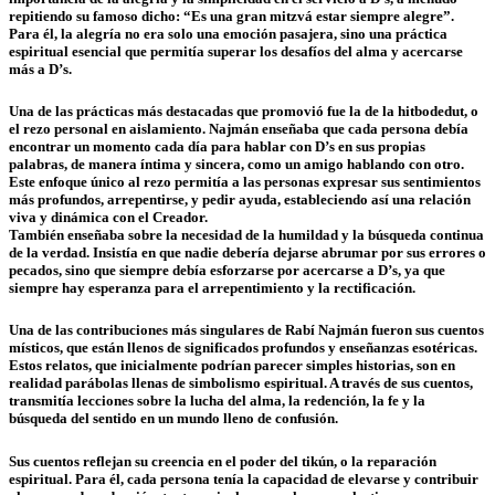
repitiendo su famoso dicho: “Es una gran mitzvá estar siempre alegre”.
Para él, la alegría no era solo una emoción pasajera, sino una práctica
espiritual esencial que permitía superar los desafíos del alma y acercarse
más a D’s.
Una de las prácticas más destacadas que promovió fue la de la hitbodedut, o
el rezo personal en aislamiento. Najmán enseñaba que cada persona debía
encontrar un momento cada día para hablar con D’s en sus propias
palabras, de manera íntima y sincera, como un amigo hablando con otro.
Este enfoque único al rezo permitía a las personas expresar sus sentimientos
más profundos, arrepentirse, y pedir ayuda, estableciendo así una relación
viva y dinámica con el Creador.
También enseñaba sobre la necesidad de la humildad y la búsqueda continua
de la verdad. Insistía en que nadie debería dejarse abrumar por sus errores o
pecados, sino que siempre debía esforzarse por acercarse a D’s, ya que
siempre hay esperanza para el arrepentimiento y la rectificación.
Una de las contribuciones más singulares de Rabí Najmán fueron sus cuentos
místicos, que están llenos de significados profundos y enseñanzas esotéricas.
Estos relatos, que inicialmente podrían parecer simples historias, son en
realidad parábolas llenas de simbolismo espiritual. A través de sus cuentos,
transmitía lecciones sobre la lucha del alma, la redención, la fe y la
búsqueda del sentido en un mundo lleno de confusión.
Sus cuentos reflejan su creencia en el poder del tikún, o la reparación
espiritual. Para él, cada persona tenía la capacidad de elevarse y contribuir