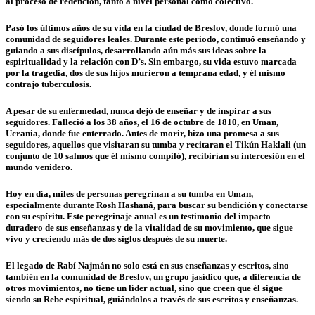
al proceso de redención, tanto a nivel personal como colectivo.
Pasó los últimos años de su vida en la ciudad de Breslov, donde formó una
comunidad de seguidores leales. Durante este periodo, continuó enseñando y
guiando a sus discípulos, desarrollando aún más sus ideas sobre la
espiritualidad y la relación con D’s. Sin embargo, su vida estuvo marcada
por la tragedia, dos de sus hijos murieron a temprana edad, y él mismo
contrajo tuberculosis.
A pesar de su enfermedad, nunca dejó de enseñar y de inspirar a sus
seguidores. Falleció a los 38 años, el 16 de octubre de 1810, en Uman,
Ucrania, donde fue enterrado. Antes de morir, hizo una promesa a sus
seguidores, aquellos que visitaran su tumba y recitaran el Tikún Haklali (un
conjunto de 10 salmos que él mismo compiló), recibirían su intercesión en el
mundo venidero.
Hoy en día, miles de personas peregrinan a su tumba en Uman,
especialmente durante Rosh Hashaná, para buscar su bendición y conectarse
con su espíritu. Este peregrinaje anual es un testimonio del impacto
duradero de sus enseñanzas y de la vitalidad de su movimiento, que sigue
vivo y creciendo más de dos siglos después de su muerte.
El legado de Rabí Najmán no solo está en sus enseñanzas y escritos, sino
también en la comunidad de Breslov, un grupo jasídico que, a diferencia de
otros movimientos, no tiene un líder actual, sino que creen que él sigue
siendo su Rebe espiritual, guiándolos a través de sus escritos y enseñanzas.