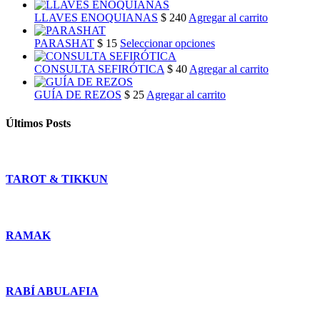
LLAVES ENOQUIANAS
$
240
Agregar al carrito
This
PARASHAT
$
15
Seleccionar opciones
product
has
CONSULTA SEFIRÓTICA
$
40
Agregar al carrito
multiple
variants.
GUÍA DE REZOS
$
25
Agregar al carrito
The
options
Últimos Posts
may
be
chosen
on
TAROT & TIKKUN
the
product
page
RAMAK
RABÍ ABULAFIA