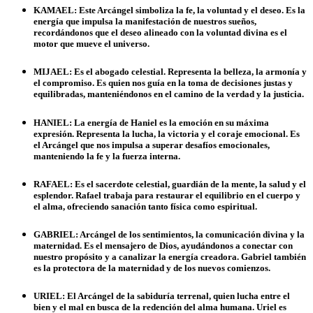
KAMAEL:
Este Arcángel simboliza la fe, la voluntad y el deseo. Es la
energía que impulsa la manifestación de nuestros sueños,
recordándonos que el deseo alineado con la voluntad divina es el
motor que mueve el universo.
MIJAEL:
Es el abogado celestial. Representa la belleza, la armonía y
el compromiso. Es quien nos guía en la toma de decisiones justas y
equilibradas, manteniéndonos en el camino de la verdad y la justicia.
HANIEL:
La energía de Haniel es la emoción en su máxima
expresión. Representa la lucha, la victoria y el coraje emocional. Es
el Arcángel que nos impulsa a superar desafíos emocionales,
manteniendo la fe y la fuerza interna.
RAFAEL:
Es el sacerdote celestial, guardián de la mente, la salud y el
esplendor. Rafael trabaja para restaurar el equilibrio en el cuerpo y
el alma, ofreciendo sanación tanto física como espiritual.
GABRIEL:
Arcángel de los sentimientos, la comunicación divina y la
maternidad. Es el mensajero de Dios, ayudándonos a conectar con
nuestro propósito y a canalizar la energía creadora. Gabriel también
es la protectora de la maternidad y de los nuevos comienzos.
URIEL:
El Arcángel de la sabiduría terrenal, quien lucha entre el
bien y el mal en busca de la redención del alma humana. Uriel es