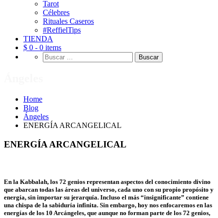
Tarot
Célebres
Rituales Caseros
#ReffielTips
TIENDA
$ 0 -
0 items
Buscar:
Ángeles
Home
Blog
Ángeles
ENERGÍA ARCANGELICAL
ENERGÍA ARCANGELICAL
En la Kabbalah, los 72 genios representan aspectos del conocimiento divino
que abarcan todas las áreas del universo, cada uno con su propio propósito y
energía, sin importar su jerarquía. Incluso el más “insignificante” contiene
una chispa de la sabiduría infinita. Sin embargo, hoy nos enfocaremos en las
energías de los 10 Arcángeles, que aunque no forman parte de los 72 genios,